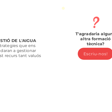
?
T'agradaria algu
altra formació
STIÓ DE L'AIGUA
tècnica?
trategies que ens
udaran a gestionar
Escriu-nos!
t recurs tant valuós